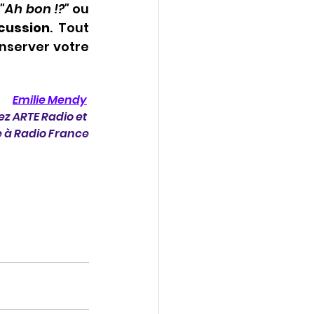
 "Ah bon !?"
 ou 
scussion
. Tout 
server votre 
Emilie Mendy
z ARTE Radio et 
e à Radio France