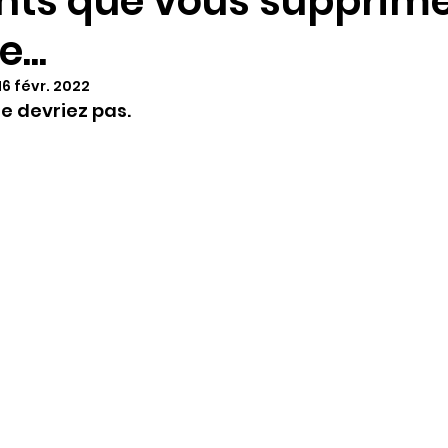
nts que vous supprim
...
16 févr. 2022
ne devriez pas.