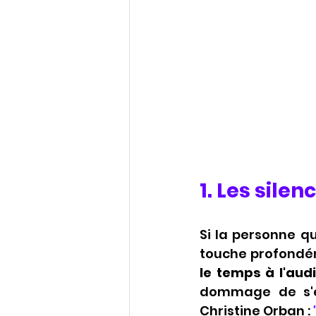
1. Les silen
Si la personne q
touche profondéme
le temps à l'aud
dommage de s'en
Christine Orban : 