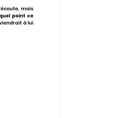
'écoute, mais 
uel point ce 
endrait à lui 